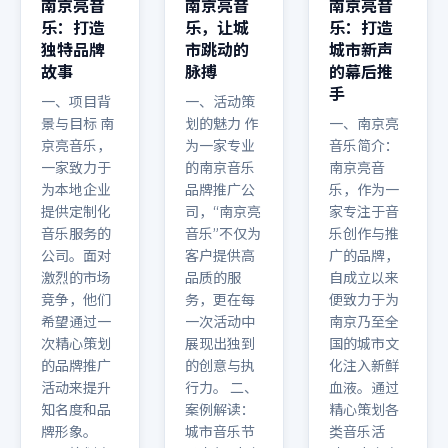
南京亮音
南京亮音
南京亮音
乐：打造
乐，让城
乐：打造
独特品牌
市跳动的
城市新声
故事
脉搏
的幕后推
手
一、项目背
一、活动策
景与目标 南
划的魅力 作
一、南京亮
京亮音乐，
为一家专业
音乐简介：
一家致力于
的南京音乐
南京亮音
为本地企业
品牌推广公
乐，作为一
提供定制化
司，“南京亮
家专注于音
音乐服务的
音乐”不仅为
乐创作与推
公司。面对
客户提供高
广的品牌，
激烈的市场
品质的服
自成立以来
竞争，他们
务，更在每
便致力于为
希望通过一
一次活动中
南京乃至全
次精心策划
展现出独到
国的城市文
的品牌推广
的创意与执
化注入新鲜
活动来提升
行力。 二、
血液。通过
知名度和品
案例解读：
精心策划各
牌形象。
城市音乐节
类音乐活