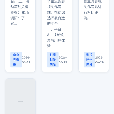
台。 二、活
个主流的影
款主流影视
动策划关键
视制作网
制作网站进
步骤： 市场
站，帮助您
行对比评
调研：了
选择最合适
测。 二…
解…
的平台。
一、平台
A：视觉效
果与用户体
验 …
南京
影视
影视
2026-
2026-
2026-
亮音
制作
制作
06-29
06-29
06-29
乐
网站
网站