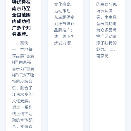
特优势在
文化盛宴。
的曲目与现
南京乃至
活动策划：
场乐队演
全国范围
从主题确定
奏，南京亮
内成功推
到细节设计
音乐成功地
广多个知
品牌推广：
为众多品牌
名品牌。
线上线下同
推广活动增
一、案例
步发力 影…
添了独特的
一：本地餐
魅力。 二、
饮品牌“香满
南京亮…
楼” 南京亮
音乐为“香满
楼”打造了独
特的品牌音
乐，融合了
江南水乡的
文化元素。
通过一系列
线上线下活
动的宣传配
合，使得该