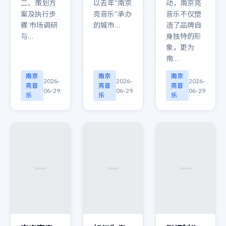
二、策划方
以去年“南京
动，南京亮
案及执行步
亮音乐”承办
音乐不仅塑
骤 市场调研
的城市…
造了品牌自
与…
身独特的形
象，更为
南…
南京
南京
南京
2026-
2026-
2026-
亮音
亮音
亮音
06-29
06-29
06-29
乐
乐
乐