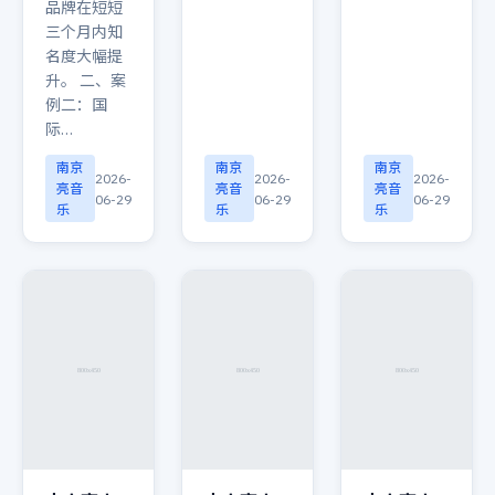
品牌在短短
三个月内知
名度大幅提
升。 二、案
例二：国
际…
南京
南京
南京
2026-
2026-
2026-
亮音
亮音
亮音
06-29
06-29
06-29
乐
乐
乐