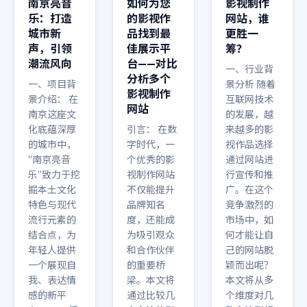
南京亮音
如何为您
影视制作
乐：打造
的影视作
网站，谁
城市新
品找到最
更胜一
声，引领
佳展示平
筹？
潮流风向
台——对比
一、行业背
分析多个
一、项目背
景分析 随着
影视制作
景介绍： 在
互联网技术
网站
南京这座文
的发展，越
化底蕴深厚
引言： 在数
来越多的影
的城市中，
字时代，一
视作品选择
“南京亮音
个优秀的影
通过网站进
乐”致力于挖
视制作网站
行宣传和推
掘本土文化
不仅能提升
广。在这个
特色与现代
品牌知名
竞争激烈的
流行元素的
度，还能成
市场中，如
结合点，为
为吸引观众
何才能让自
年轻人提供
和合作伙伴
己的网站脱
一个展现自
的重要桥
颖而出呢？
我、表达情
梁。本文将
本文将从多
感的新平
通过比较几
个维度对几